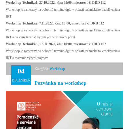
Workshop Technika1, 27.10.2022, čas: 11:00, miestnosť č. DRD 112
Študijný poradca
Workshop je zameraný na odbornú terminológiu v oblasti technického vzdelávania a
IKT
Učebne a laboratória
Workshop Technika2, 7.11.2022,
čas: 13:00,
miestnosť č. DRD 112
Ukončenie štúdia
Workshop je zameraný na odbornú terminológiu v oblasti technického vzdelávania a
ŠTÚDIUM
IKT a na využiteľnosť vybraných termínov v praxi
Workshop Technika3 , 15.11.2022,
čas: 10:00,
miestnosť č. DRD 107
Študijné programy
Workshop je zameraný na odbornú terminológiu v oblasti technického vzdelávania a
IKT a overenie výberu pojmov
Doktorandské štúdium
Celoživotné vzdelávanie
Kategória:
Workshop
04
Uchádzači o štúdium
DECEMBER
Pozvánka na workshop
PUBLIKÁCIE
Výstupy KTIT
Študijné materiály
PROJEKTY