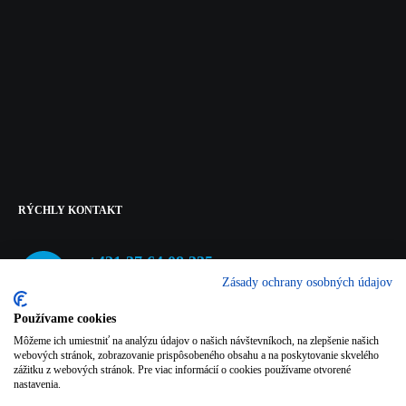
RÝCHLY
KONTAKT
+421 37 64 08 335
Zásady ochrany osobných údajov
ktit@ukf.sk
Používame cookies
Katedra techniky a informačných technológií
Môžeme ich umiestniť na analýzu údajov o našich návštevníkoch, na zlepšenie našich
Pedagogická fakulta
webových stránok, zobrazovanie prispôsobeného obsahu a na poskytovanie skvelého
Univerzita Konštantína Filozofa v Nitre
zážitku z webových stránok. Pre viac informácií o cookies používame otvorené
nastavenia.
Dražovská cesta 4