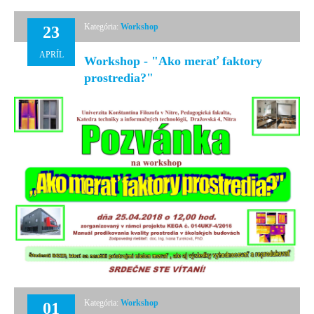
Nitrianske univerzitné dni
Kategória:
Workshop
23
ŠVOČ
APRÍL
Workshop - "Ako merať faktory
STO - Stredoškolská Technická Olympiáda
prostredia?"
KONTAKT
Kategória:
Workshop
01