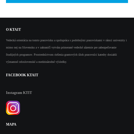
O
KTAIT
Vedecká orientácia na tomto pracovisku a spolupráca s podobnými pracoviskami v rámci univerzity i
mimo nej na Slovensku a v zahraničí vytvára primerané vedecké zázemie pre zabezpečovanie
študijných programov. Prostredníctvom riešenia grantových úloh pracovníci katedry dosiahli
významné celoslovenské a medzinárodné výsledky.
FACEBOOK
KTAIT
Instagram
KTIT
MAPA