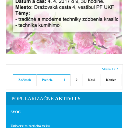
Strana 1 z 2
Začiatok
Predch.
1
2
Nasl.
Koniec
POPULARIZAČNÉ
AKTIVITY
ŠVOČ
Univerzita tretieho veku