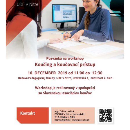
Zameranie výskumu
Aktuálne projekty
Realizované projekty
Mobility a pobyty
AKTIVITY
Univerzita tretieho veku
Workshop
Exkurzie
Nitrianska letná univerzita
Technická olympiáda
Týždeň BOZP
Deň otvorených dverí
Týždeň vedy a techniky