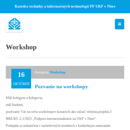
Katedra techniky a informačných technológií PF UKF v Nitre
ÚVOD
Workshop
KATEDRA
Zamestnanci
Kategória:
Workshop
16
Štruktúra katedry
História katedry
OKTÓBER
Pozvanie na workshopy
Konferencie a podujatia
Milé kolegyne a kolegovia,
Fotogaléria
milí študenti,
pozývame Vás na sériu workshopov konaných ako súčasť riešenia projektu č.
PRE ŠTUDENTOV
006UKF-2-1/2021 „Podpora internacionalizácie na UKF v Nitre“.
Podujatia sa uskutočnia v nasledovných termínoch s konkrétnym zameraním:
Harmonogram akadem. roka