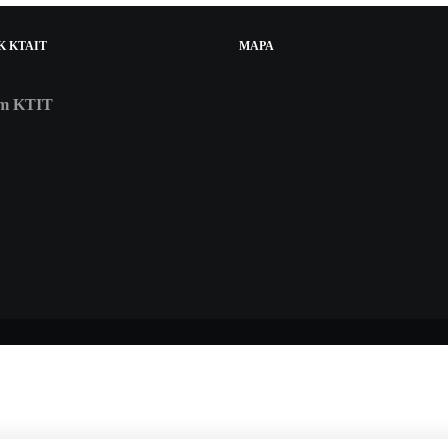
K
KTAIT
MAPA
am
KTIT