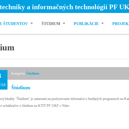
techniky a informačných technológií PF UK
E ŠTUDENTOV
ŠTÚDIUM
PUBLIKÁCIE
PROJE
dium
Kategória:
Štúdium
3
UÁR
Štúdium
ej lokality "Štúdium" je zameraná na poskytovanie informácií o študijných programoch na Kate
pre uchádzačov o štúdium na KTIT PF UKF v Nitre.