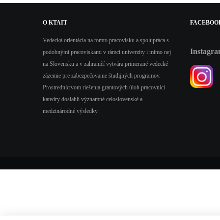
O
KTAIT
FACEBOO
Vedecká orientácia na tomto pracovisku a spolupráca s
Instagr
podobnými pracoviskami v rámci univerzity i mimo nej
na Slovensku a v zahraničí vytvára primerané vedecké
zázemie pre zabezpečovanie študijných programov.
Prostredníctvom riešenia grantových úloh pracovníci
katedry dosiahli významné celoslovenské a
medzinárodné výsledky.