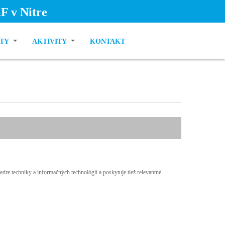
F v Nitre
KTY
AKTIVITY
KONTAKT
dre techniky a informačných technológií a poskytuje tiež relevantné