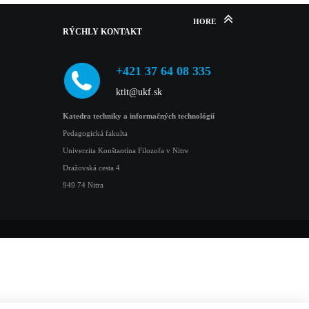
HORE
RÝCHLY
KONTAKT
+421 37 64 08 335
ktit@ukf.sk
Katedra techniky a informačných technológií
Pedagogická fakulta
Univerzita Konštantína Filozofa v Nitre
Dražovská cesta 4
949 74 Nitra