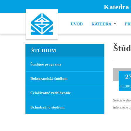
Katedra 
ÚVOD
KATEDRA
PR
Štú
ŠTÚDIUM
Študijné programy
2
Doktorandské štúdium
FEBR
Celoživotné vzdelávanie
Sekcia webov
Uchádzači o štúdium
informácie 