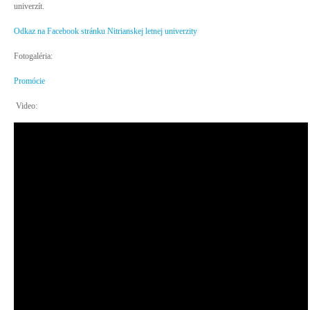
univerzít.
Študijný poradca
Odkaz na Facebook stránku Nitrianskej letnej univerzity
Učebne a laboratória
Fotogaléria:
Ukončenie štúdia
Promócie
ŠTÚDIUM
Video:
Študijné programy
Doktorandské štúdium
Celoživotné vzdelávanie
Uchádzači o štúdium
PUBLIKÁCIE
Výstupy KTIT
Študijné materiály
PROJEKTY