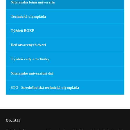
Nitrianska letná univerzita
Nitrianske univerzitné dni
Technická olympiáda
ŠVOČ
STO - Stredoškolská Technická Olympiáda
Týždeň BOZP
KONTAKT
Deň otvorených dverí
Týždeň vedy a techniky
Nitrianske univerzitné dni
STO - Stredoškolská technická olympiáda
O
KTAIT