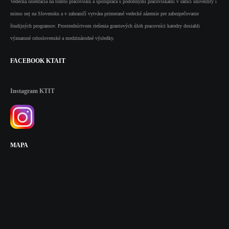
Vedecká orientácia na tomto pracovisku a spolupráca s podobnými pracoviskami v rámci univerzity i
mimo nej na Slovensku a v zahraničí vytvára primerané vedecké zázemie pre zabezpečovanie
študijných programov. Prostredníctvom riešenia grantových úloh pracovníci katedry dosiahli
významné celoslovenské a medzinárodné výsledky.
FACEBOOK
KTAIT
Instagram
KTIT
MAPA