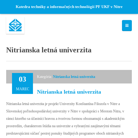
Katedra techniky a informačných technológií PF UKF v Nitre
ÚVOD
Nitrianska letná univerzita
KATEDRA
Zamestnanci
Kategória:
Nitrianska letná univerzita
03
Štruktúra katedry
História katedry
MAREC
Nitrianska letná univerzita
Konferencie a podujatia
Nitrianska letná univerzita je projekt Univerzity Konštantína Filozofa v Nitre a
Fotogaléria
Slovenskej poľnohospodárskej univerzity v Nitre v spolupráci s Mestom Nitra, v
rámci ktorého sa účastníci hravou a tvorivou formou oboznamujú s akademickým
PRE ŠTUDENTOV
prostredím, charakterom štúdia na univerzite a vybranými zaujímavými témami
predstavujúcimi súčasť pestrej ponuky študijných programov oboch nitrianskych
Harmonogram akadem. roka